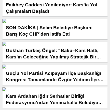
Faikbey Caddesi Yenileniyor: Kars’ta Yol
Çalışmaları Başladı
SON DAKİKA | Selim Belediye Başkanı
Barış Koç CHP’den İstifa Etti
Gökhan Türkeş Öngel: “Bakü–Kars Hattı,
Kars’ın Geleceğine Yapılmış Stratejik Bir
Yatırımdır”
Güçlü Yol Partisi Acıpayam İlçe Başkanlığı
Kongresi Tamamlandı: Özgür Yıldırım İlçe
Başkanı Seçildi
Kars Ardahan Iğdır Serhatlar Birliği
Federasyonu’ndan Yenimahalle Belediye
Başkanı Fethi Yaşar’a Ziyaret.