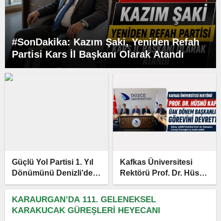
#SonDakika: Kazım Şaki, Yeniden Refah
Partisi Kars İl Başkanı Olarak Atandı
Güçlü Yol Partisi 1. Yıl
Kafkas Üniversitesi
Dönümünü Denizli’de
Rektörü Prof. Dr. Hüsnü
Kutlayacak
Kapu, ÜAK Dönem
Başkanlığı Görevini
KARAURGAN’DA 111. GELENEKSEL
Devretti
KARAKUCAK GÜREŞLERİ HEYECANI