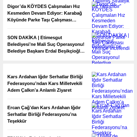
Digor’da KÖYDES Çalışmaları Hız
Kesmeden Devam Ediyor: Karabağ
Köyünde Parke Taşı Çalışması
Yerinde İncelendi
SON DAKİKA | Etimesgut
Belediyesi’ne Mali Suç Operasyonu!
Belediye Başkanı Erdal Beşikçioğlu
Dahil 55 Şüpheli Hakkında İşlem
Kars Ardahan Iğdır Serhatlar Birliği
Federasyonu’ndan Kars Milletvekili
Adem Çalkın’a Anlamlı Ziyaret
Ercan Çağ’dan Kars Ardahan Iğdır
Serhatlar Birliği Federasyonu’na
Teşekkür