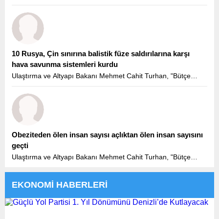
büyüklüğü ve teknik özelliklerinin yanı sıra ülkemizin
Bulgaristan sınırından İstanbul'a kadar ugüzergahıyla Halkalı-
Kapıkule Demiryolu Hattı Projesi coğrafi olarak Türkiye’nin
AB’ye bağlanmasını da simgelemektedir" dedi.
10 Rusya, Çin sınırına balistik füze saldırılarına karşı
hava savunma sistemleri kurdu
Ulaştırma ve Altyapı Bakanı Mehmet Cahit Turhan, "Bütçe
büyüklüğü ve teknik özelliklerinin yanı sıra ülkemizin
Bulgaristan sınırından İstanbul'a kadar ugüzergahıyla Halkalı-
Kapıkule Demiryolu Hattı Projesi coğrafi olarak Türkiye’nin
AB’ye bağlanmasını da simgelemektedir" dedi.
Obeziteden ölen insan sayısı açlıktan ölen insan sayısını
geçti
Ulaştırma ve Altyapı Bakanı Mehmet Cahit Turhan, "Bütçe
büyüklüğü ve teknik özelliklerinin yanı sıra ülkemizin
Bulgaristan sınırından İstanbul'a kadar ugüzergahıyla Halkalı-
EKONOMİ HABERLERİ
Kapıkule Demiryolu Hattı Projesi coğrafi olarak Türkiye’nin
AB’ye bağlanmasını da simgelemektedir" dedi.