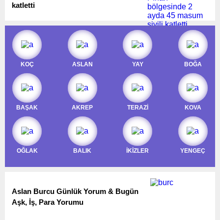
katletti
KOÇ
ASLAN
YAY
BOĞA
BAŞAK
AKREP
TERAZİ
KOVA
OĞLAK
BALIK
İKİZLER
YENGEÇ
Aslan Burcu Günlük Yorum & Bugün
Aşk, İş, Para Yorumu