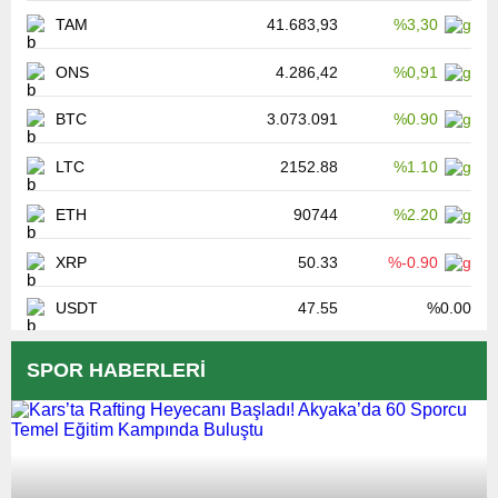
TAM
41.683,93
%3,30
ONS
4.286,42
%0,91
BTC
3.073.091
%0.90
LTC
2152.88
%1.10
ETH
90744
%2.20
XRP
50.33
%-0.90
USDT
47.55
%0.00
SPOR HABERLERİ