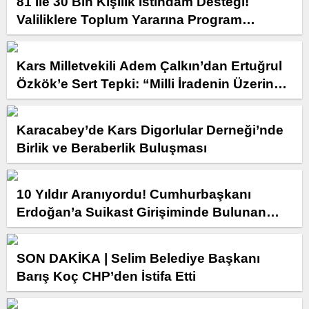
81 İle 30 Bin Kişilik İstihdam Desteği!
Valiliklere Toplum Yararına Program
Kontenjanı Tahsis Edilecek
Kars Milletvekili Adem Çalkın’dan Ertuğrul
Özkök’e Sert Tepki: “Milli İradenin Üzerinde
Hiçbir Güç Yoktur”
Karacabey’de Kars Digorlular Derneği’nde
Birlik ve Beraberlik Buluşması
10 Yıldır Aranıyordu! Cumhurbaşkanı
Erdoğan’a Suikast Girişiminde Bulunan
FETÖ Firarisi Yakalandı
SON DAKİKA | Selim Belediye Başkanı
Barış Koç CHP’den İstifa Etti