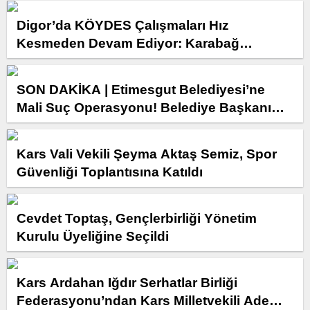
Digor’da KÖYDES Çalışmaları Hız
Kesmeden Devam Ediyor: Karabağ
Köyünde Parke Taşı Çalışması Yerinde
İncelendi
SON DAKİKA | Etimesgut Belediyesi’ne
Mali Suç Operasyonu! Belediye Başkanı
Erdal Beşikçioğlu Dahil 55 Şüpheli
Hakkında İşlem
Kars Vali Vekili Şeyma Aktaş Semiz, Spor
Güvenliği Toplantısına Katıldı
Cevdet Toptaş, Gençlerbirliği Yönetim
Kurulu Üyeliğine Seçildi
Kars Ardahan Iğdır Serhatlar Birliği
Federasyonu’ndan Kars Milletvekili Adem