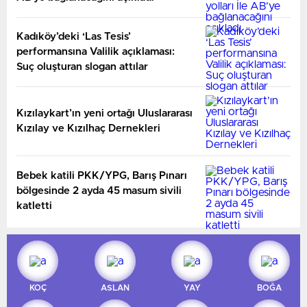
Kadıköy’deki ‘Las Tesis’
performansına Valilik açıklaması:
Suç oluşturan slogan attılar
Kızılaykart’ın yeni ortağı Uluslararası
Kızılay ve Kızılhaç Dernekleri
Bebek katili PKK/YPG, Barış Pınarı
bölgesinde 2 ayda 45 masum sivili
katletti
KOÇ
ASLAN
YAY
BOĞA