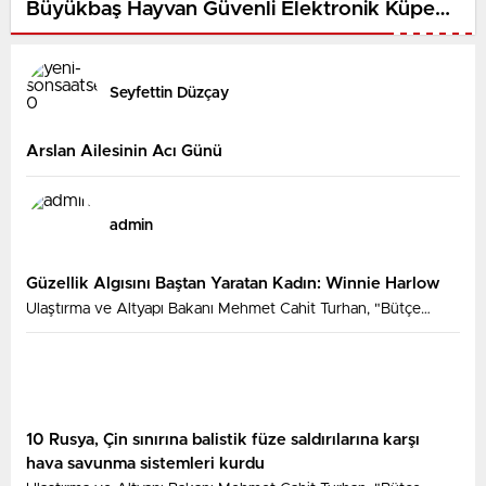
Büyükbaş Hayvan Güvenli Elektronik Küpe
Programı Başlatıldıu
Seyfettin Düzçay
Arslan Ailesinin Acı Günü
admin
Güzellik Algısını Baştan Yaratan Kadın: Winnie Harlow
Ulaştırma ve Altyapı Bakanı Mehmet Cahit Turhan, "Bütçe
büyüklüğü ve teknik özelliklerinin yanı sıra ülkemizin
Bulgaristan sınırından İstanbul'a kadar ugüzergahıyla Halkalı-
Kapıkule Demiryolu Hattı Projesi coğrafi olarak Türkiye’nin AB’ye
bağlanmasını da simgelemektedir" dedi.
10 Rusya, Çin sınırına balistik füze saldırılarına karşı
hava savunma sistemleri kurdu