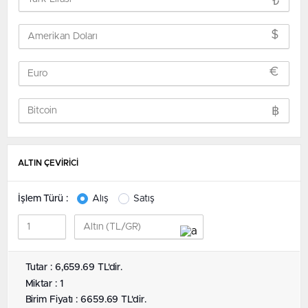
₺
$
€
฿
ALTIN ÇEVİRİCİ
İşlem Türü :
Alış
Satış
Tutar : 6,659.69 TL'dir.
Miktar : 1
Birim Fiyatı : 6659.69 TL'dir.