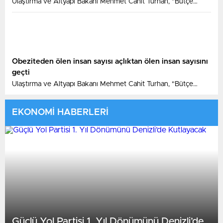
Ulaştırma ve Altyapı Bakanı Mehmet Cahit Turhan, "Bütçe
büyüklüğü ve teknik özelliklerinin yanı sıra ülkemizin
Bulgaristan sınırından İstanbul'a kadar ugüzergahıyla Halkalı-
Kapıkule Demiryolu Hattı Projesi coğrafi olarak Türkiye’nin AB’ye
bağlanmasını da simgelemektedir" dedi.
Obeziteden ölen insan sayısı açlıktan ölen insan sayısını
geçti
Ulaştırma ve Altyapı Bakanı Mehmet Cahit Turhan, "Bütçe
büyüklüğü ve teknik özelliklerinin yanı sıra ülkemizin
Bulgaristan sınırından İstanbul'a kadar ugüzergahıyla Halkalı-
EKONOMİ HABERLERİ
Kapıkule Demiryolu Hattı Projesi coğrafi olarak Türkiye’nin AB’ye
bağlanmasını da simgelemektedir" dedi.
Güçlü Yol Partisi 1. Yıl Dönümünü Denizli’de