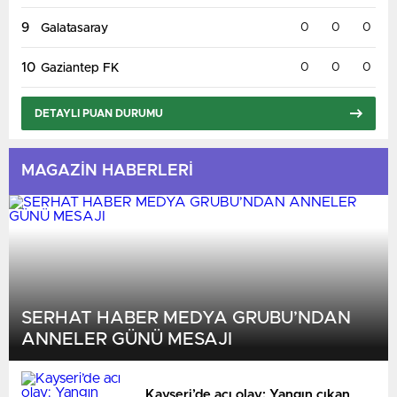
9
0
0
0
Galatasaray
Brighton
17:00
AS Roma
BUGÜN
10
0
0
0
Gaziantep FK
DETAYLI PUAN DURUMU
MAGAZİN HABERLERİ
Leicester City
17:00
Northampton
BUGÜN
SERHAT HABER MEDYA GRUBU’NDAN
ANNELER GÜNÜ MESAJI
Leyton Orient
17:00
Oxford
BUGÜN
Kayseri’de acı olay: Yangın çıkan