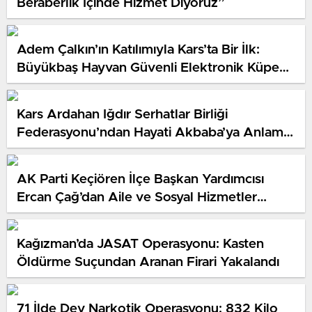
Beraberlik İçinde Hizmet Diyoruz”
Adem Çalkın’ın Katılımıyla Kars’ta Bir İlk:
Büyükbaş Hayvan Güvenli Elektronik Küpe
Programı Başlatıldıu
Kars Ardahan Iğdır Serhatlar Birliği
Federasyonu’ndan Hayati Akbaba’ya Anlamlı
Ziyaret
AK Parti Keçiören İlçe Başkan Yardımcısı
Ercan Çağ’dan Aile ve Sosyal Hizmetler
Bakanlığı’na Önemli Ziyaret
Kağızman’da JASAT Operasyonu: Kasten
Öldürme Suçundan Aranan Firari Yakalandı
71 İlde Dev Narkotik Operasyonu: 832 Kilo