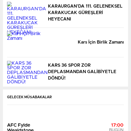
KARAURGAN’DA 111. GELENEKSEL
KARAKUCAK GÜREŞLERİ
HEYECANI
Scunthorpe
17:00
Yeovil Town
BUGÜN
Kars İçin Birlik Zamanı
KARS 36 SPOR ZOR
DEPLASMANDAN GALİBİYETLE
AFC Fylde
17:00
DÖNDÜ!
Wealdstone
BUGÜN
GELECEK MÜSABAKALAR
Stranraer
17:00
Annan Athletic
BUGÜN