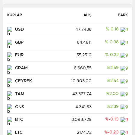
KURLAR
ALIŞ
FARK
% 0.18
USD
47,7436
% 0.38
GBP
64,4811
% 0.32
EUR
55,2510
%2,59
GRAM
6.660,55
%2,54
ÇEYREK
10.903,00
Watford
17:00
%2,00
TAM
43.377,74
Crawley Town
BUGÜN
%2,39
ONS
4.341,63
%-0.10
BTC
3.098.729
%-0.20
LTC
2174.72