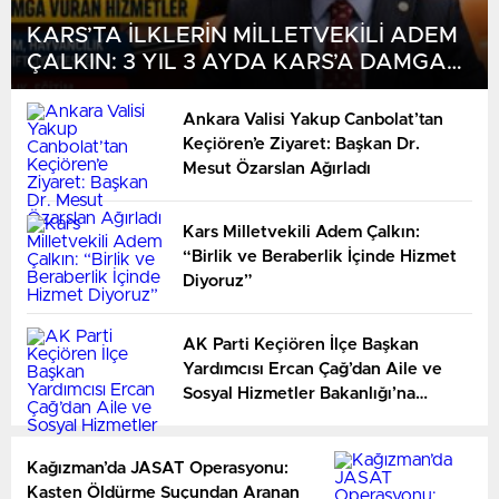
KARS’TA İLKLERİN MİLLETVEKİLİ ADEM
ÇALKIN: 3 YIL 3 AYDA KARS’A DAMGA
VURAN HİZMETLER
Ankara Valisi Yakup Canbolat’tan
Keçiören’e Ziyaret: Başkan Dr.
Mesut Özarslan Ağırladı
Kars Milletvekili Adem Çalkın:
“Birlik ve Beraberlik İçinde Hizmet
Diyoruz”
AK Parti Keçiören İlçe Başkan
Yardımcısı Ercan Çağ’dan Aile ve
Sosyal Hizmetler Bakanlığı’na
Önemli Ziyaret
Kağızman’da JASAT Operasyonu:
Kasten Öldürme Suçundan Aranan