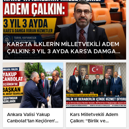
KARS’TA İLKLERİN MİLLETVEKİLİ ADEM
ÇALKIN: 3 YIL 3 AYDA KARS’A DAMGA
VURAN HİZMETLER
Ankara Valisi Yakup
Kars Milletvekili Adem
Canbolat’tan Keçiören’e
Çalkın: “Birlik ve
Ziyaret: Başkan Dr.
Beraberlik İçinde Hizmet