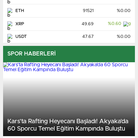
H Hempstead
17:00
ETH
91521
%0.00
Chelmsford C
BUGÜN
%0.60
XRP
49.69
USDT
47.67
%0.00
SPOR HABERLERİ
Maidst. Utd
17:00
Farnborough
BUGÜN
Tottenham
17:00
Getafe
BUGÜN
Kars’ta Rafting Heyecanı Başladı! Akyaka’da
60 Sporcu Temel Eğitim Kampında Buluştu