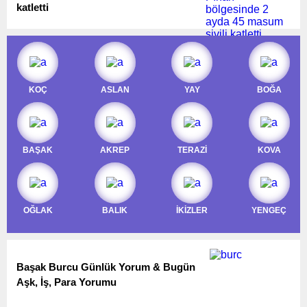
katletti
KOÇ
ASLAN
YAY
BOĞA
BAŞAK
AKREP
TERAZİ
KOVA
OĞLAK
BALIK
İKİZLER
YENGEÇ
Başak Burcu Günlük Yorum & Bugün
Aşk, İş, Para Yorumu