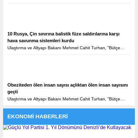
büyüklüğü ve teknik özelliklerinin yanı sıra ülkemizin
Bulgaristan sınırından İstanbul'a kadar ugüzergahıyla Halkalı-
Kapıkule Demiryolu Hattı Projesi coğrafi olarak Türkiye’nin
AB’ye bağlanmasını da simgelemektedir" dedi.
10 Rusya, Çin sınırına balistik füze saldırılarına karşı
hava savunma sistemleri kurdu
Ulaştırma ve Altyapı Bakanı Mehmet Cahit Turhan, "Bütçe
büyüklüğü ve teknik özelliklerinin yanı sıra ülkemizin
Bulgaristan sınırından İstanbul'a kadar ugüzergahıyla Halkalı-
Kapıkule Demiryolu Hattı Projesi coğrafi olarak Türkiye’nin
AB’ye bağlanmasını da simgelemektedir" dedi.
Obeziteden ölen insan sayısı açlıktan ölen insan sayısını
geçti
Ulaştırma ve Altyapı Bakanı Mehmet Cahit Turhan, "Bütçe
büyüklüğü ve teknik özelliklerinin yanı sıra ülkemizin
Bulgaristan sınırından İstanbul'a kadar ugüzergahıyla Halkalı-
EKONOMİ HABERLERİ
Kapıkule Demiryolu Hattı Projesi coğrafi olarak Türkiye’nin
AB’ye bağlanmasını da simgelemektedir" dedi.