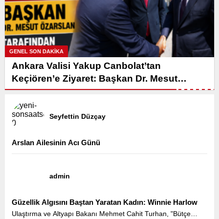
GENEL SON DAKİKA
Ankara Valisi Yakup Canbolat’tan
Keçiören’e Ziyaret: Başkan Dr. Mesut
Özarslan Ağırladı
Seyfettin Düzçay
Arslan Ailesinin Acı Günü
admin
Güzellik Algısını Baştan Yaratan Kadın: Winnie Harlow
Ulaştırma ve Altyapı Bakanı Mehmet Cahit Turhan, "Bütçe