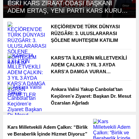
ESKİ KARS ZİRAAT ODASI BAŞKANI
ADEM ERTAŞ, YENİ PARTİ KARS KURUCU
YÖNETİMİNDE
KEÇİÖREN’DE TÜRK DÜNYASI
RÜZGÂRI: 3. ULUSLARARASI
ŞÖLENE MUHTEŞEM KATILIM
KARS’TA İLKLERİN MİLLETVEKİLİ
ADEM ÇALKIN: 3 YIL 3 AYDA
KARS’A DAMGA VURAN
HİZMETLER
Ankara Valisi Yakup Canbolat’tan
Keçiören’e Ziyaret: Başkan Dr. Mesut
Özarslan Ağırladı
Kars Milletvekili Adem Çalkın: “Birlik
ve Beraberlik İçinde Hizmet Diyoruz”