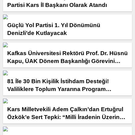
Partisi Kars İl Başkanı Olarak Atandı
Güçlü Yol Partisi 1. Yıl Dönümünü
Denizli’de Kutlayacak
Kafkas Üniversitesi Rektörü Prof. Dr. Hüsnü
Kapu, ÜAK Dönem Başkanlığı Görevini
Devretti
81 İle 30 Bin Kişilik İstihdam Desteği!
Valiliklere Toplum Yararına Program
Kontenjanı Tahsis Edilecek
Kars Milletvekili Adem Çalkın’dan Ertuğrul
Özkök’e Sert Tepki: “Milli İradenin Üzerinde
Hiçbir Güç Yoktur”