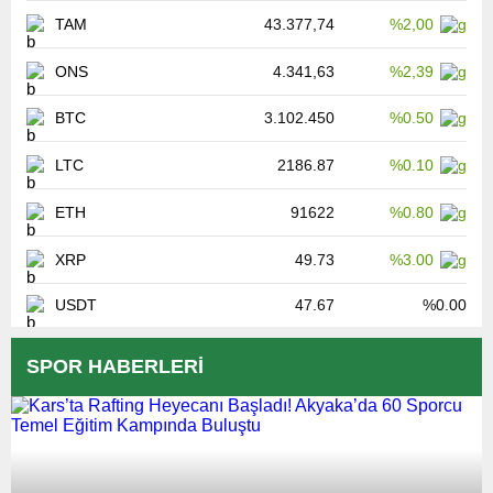
TAM
43.377,74
%2,00
ONS
4.341,63
%2,39
BTC
3.102.450
%0.50
LTC
2186.87
%0.10
ETH
91622
%0.80
XRP
49.73
%3.00
USDT
47.67
%0.00
SPOR HABERLERİ