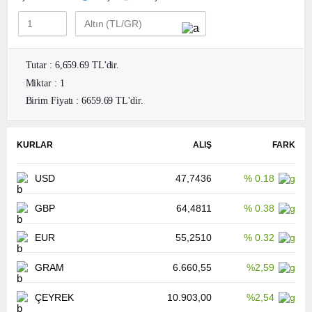
Tutar : 6,659.69 TL'dir.
Miktar : 1
Birim Fiyatı : 6659.69 TL'dir.
KURLAR
ALIŞ
FARK
USD
47,7436
% 0.18
GBP
64,4811
% 0.38
EUR
55,2510
% 0.32
GRAM
6.660,55
%2,59
ÇEYREK
10.903,00
%2,54