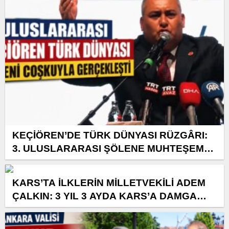
KEÇİÖREN’DE TÜRK DÜNYASI RÜZGÂRI:
3. ULUSLARARASI ŞÖLENE MUHTEŞEM
KATILIM
KARS’TA İLKLERİN MİLLETVEKİLİ ADEM
ÇALKIN: 3 YIL 3 AYDA KARS’A DAMGA
VURAN HİZMETLER