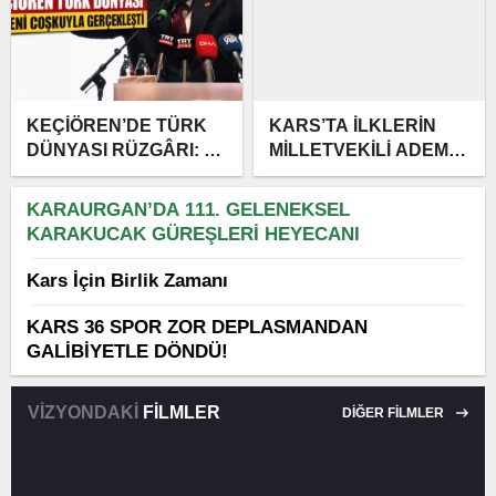
KEÇİÖREN’DE TÜRK
KARS’TA İLKLERİN
DÜNYASI RÜZGÂRI: 3.
MİLLETVEKİLİ ADEM
ULUSLARARASI
ÇALKIN: 3 YIL 3 AYDA
ŞÖLENE MUHTEŞEM
KARS’A DAMGA
KARAURGAN’DA 111. GELENEKSEL
KATILIM
VURAN HİZMETLER
KARAKUCAK GÜREŞLERİ HEYECANI
Kars İçin Birlik Zamanı
KARS 36 SPOR ZOR DEPLASMANDAN
GALİBİYETLE DÖNDÜ!
VİZYONDAKİ
FİLMLER
DİĞER FİLMLER