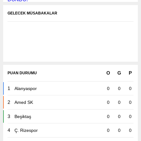
GELECEK MÜSABAKALAR
O
G
P
PUAN DURUMU
1
Alanyaspor
0
0
0
Karşılaşmalar Yükleniyor...
2
Amed SK
0
0
0
3
Beşiktaş
0
0
0
4
Ç. Rizespor
0
0
0