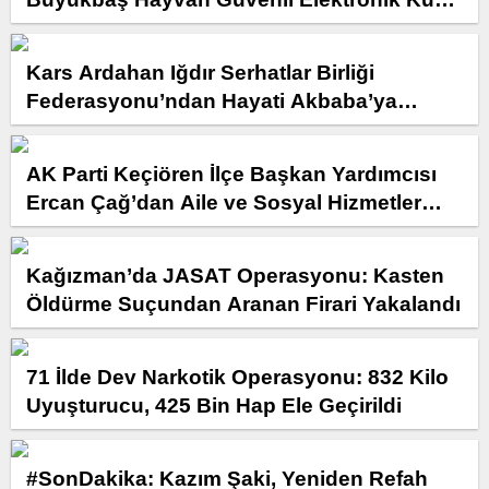
Programı Başlatıldıu
Kars Ardahan Iğdır Serhatlar Birliği
Federasyonu’ndan Hayati Akbaba’ya
Anlamlı Ziyaret
AK Parti Keçiören İlçe Başkan Yardımcısı
Ercan Çağ’dan Aile ve Sosyal Hizmetler
Bakanlığı’na Önemli Ziyaret
Kağızman’da JASAT Operasyonu: Kasten
Öldürme Suçundan Aranan Firari Yakalandı
71 İlde Dev Narkotik Operasyonu: 832 Kilo
Uyuşturucu, 425 Bin Hap Ele Geçirildi
#SonDakika: Kazım Şaki, Yeniden Refah