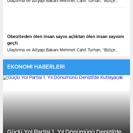
Ulaştırma ve Altyapı Bakanı Mehmet Cahit Turhan, "Bütçe
büyüklüğü ve teknik özelliklerinin yanı sıra ülkemizin
Bulgaristan sınırından İstanbul'a kadar ugüzergahıyla Halkalı-
Kapıkule Demiryolu Hattı Projesi coğrafi olarak Türkiye’nin AB’ye
bağlanmasını da simgelemektedir" dedi.
Obeziteden ölen insan sayısı açlıktan ölen insan sayısını
geçti
Ulaştırma ve Altyapı Bakanı Mehmet Cahit Turhan, "Bütçe
büyüklüğü ve teknik özelliklerinin yanı sıra ülkemizin
Bulgaristan sınırından İstanbul'a kadar ugüzergahıyla Halkalı-
EKONOMİ HABERLERİ
Kapıkule Demiryolu Hattı Projesi coğrafi olarak Türkiye’nin AB’ye
bağlanmasını da simgelemektedir" dedi.
Güçlü Yol Partisi 1. Yıl Dönümünü Denizli’de