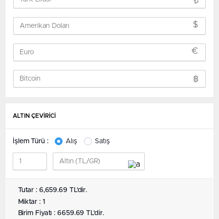
₺
$
€
฿
ALTIN ÇEVİRİCİ
İşlem Türü :
Alış
Satış
Tutar : 6,659.69 TL'dir.
Miktar : 1
Birim Fiyatı : 6659.69 TL'dir.