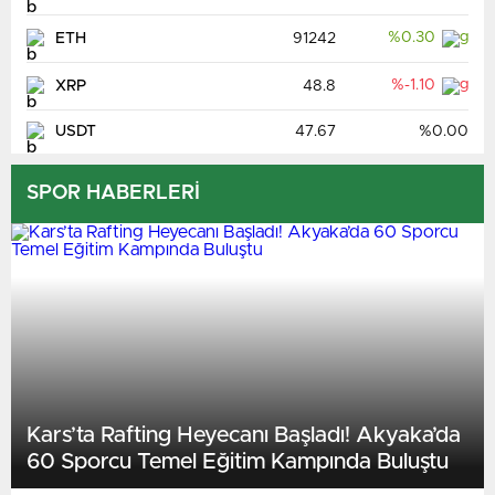
%0.30
ETH
91242
%-1.10
XRP
48.8
USDT
47.67
%0.00
SPOR HABERLERİ
Kars’ta Rafting Heyecanı Başladı! Akyaka’da
60 Sporcu Temel Eğitim Kampında Buluştu