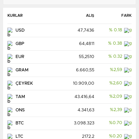
KURLAR
ALIŞ
FARK
% 0.18
USD
47,7436
% 0.38
GBP
64,4811
% 0.32
EUR
55,2510
%2,59
GRAM
6.660,55
%2,60
ÇEYREK
10.909,00
%2,09
TAM
43.416,64
%2,39
ONS
4.341,63
%0.70
BTC
3.098.323
%0.20
LTC
2172.2