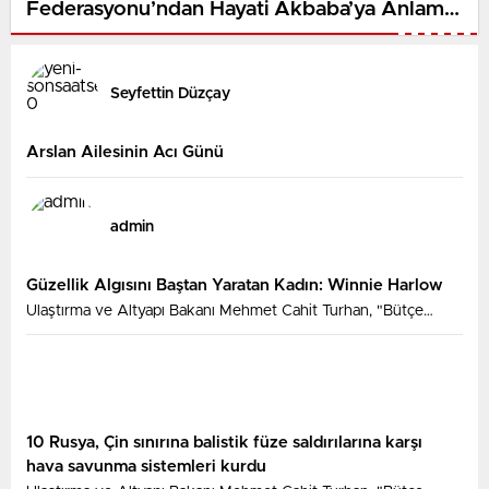
Federasyonu’ndan Hayati Akbaba’ya Anlamlı
Ziyaret
Seyfettin Düzçay
Arslan Ailesinin Acı Günü
admin
Güzellik Algısını Baştan Yaratan Kadın: Winnie Harlow
Ulaştırma ve Altyapı Bakanı Mehmet Cahit Turhan, "Bütçe
büyüklüğü ve teknik özelliklerinin yanı sıra ülkemizin
Bulgaristan sınırından İstanbul'a kadar ugüzergahıyla Halkalı-
Kapıkule Demiryolu Hattı Projesi coğrafi olarak Türkiye’nin AB’ye
bağlanmasını da simgelemektedir" dedi.
10 Rusya, Çin sınırına balistik füze saldırılarına karşı
hava savunma sistemleri kurdu