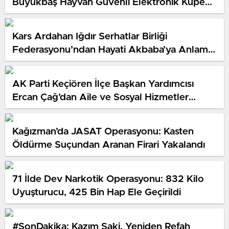
Büyükbaş Hayvan Güvenli Elektronik Küpe
Programı Başlatıldıu
Kars Ardahan Iğdır Serhatlar Birliği
Federasyonu’ndan Hayati Akbaba’ya Anlamlı
Ziyaret
AK Parti Keçiören İlçe Başkan Yardımcısı
Ercan Çağ’dan Aile ve Sosyal Hizmetler
Bakanlığı’na Önemli Ziyaret
Kağızman’da JASAT Operasyonu: Kasten
Öldürme Suçundan Aranan Firari Yakalandı
71 İlde Dev Narkotik Operasyonu: 832 Kilo
Uyuşturucu, 425 Bin Hap Ele Geçirildi
#SonDakika: Kazım Şaki, Yeniden Refah