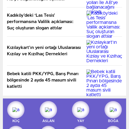
Kadıköy’deki ‘Las Tesis’
performansına Valilik açıklaması:
Suç oluşturan slogan attılar
Kızılaykart’ın yeni ortağı Uluslararası
Kızılay ve Kızılhaç Dernekleri
Bebek katili PKK/YPG, Barış Pınarı
bölgesinde 2 ayda 45 masum sivili
katletti
KOÇ
ASLAN
YAY
BOĞA