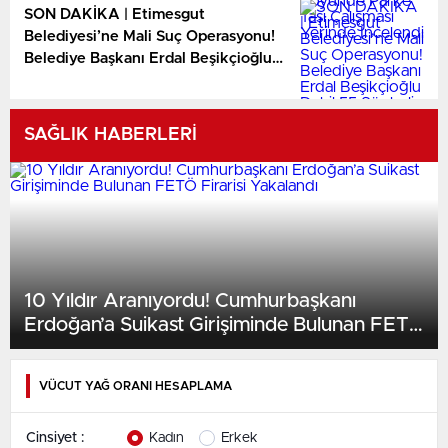
SON DAKİKA | Etimesgut
Belediyesi’ne Mali Suç Operasyonu!
Belediye Başkanı Erdal Beşikçioğlu
Dahil 55 Şüpheli Hakkında İşlem
SAĞLIK HABERLERİ
10 Yıldır Aranıyordu! Cumhurbaşkanı
Erdoğan’a Suikast Girişiminde Bulunan FETÖ
Firarisi Yakalandı
VÜCUT YAĞ ORANI HESAPLAMA
Cinsiyet :
Kadın
Erkek