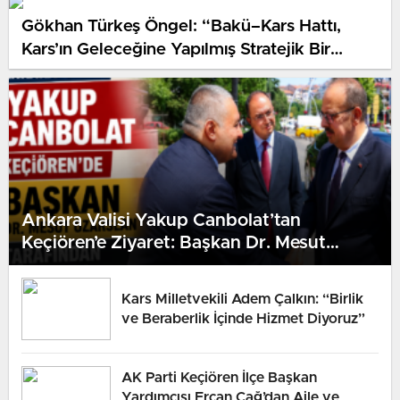
Gökhan Türkeş Öngel: “Bakü–Kars Hattı,
Kars’ın Geleceğine Yapılmış Stratejik Bir
Yatırımdır”
Ankara Valisi Yakup Canbolat’tan
Keçiören’e Ziyaret: Başkan Dr. Mesut
Özarslan Ağırladı
Kars Milletvekili Adem Çalkın: “Birlik
ve Beraberlik İçinde Hizmet Diyoruz”
AK Parti Keçiören İlçe Başkan
Yardımcısı Ercan Çağ’dan Aile ve