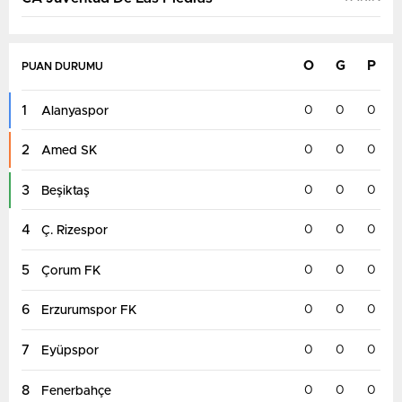
O
G
P
PUAN DURUMU
1
0
0
0
Alanyaspor
2
0
0
0
Amed SK
3
0
0
0
Beşiktaş
4
0
0
0
Ç. Rizespor
5
0
0
0
Çorum FK
6
0
0
0
Erzurumspor FK
7
0
0
0
Eyüpspor
8
0
0
0
Fenerbahçe