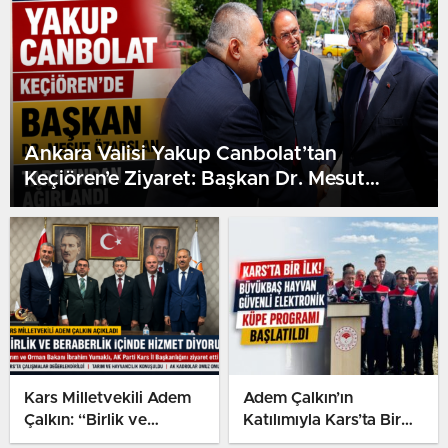
Ankara Valisi Yakup Canbolat’tan
Keçiören’e Ziyaret: Başkan Dr. Mesut
Özarslan Ağırladı
Kars Milletvekili Adem
Adem Çalkın’ın
Çalkın: “Birlik ve
Katılımıyla Kars’ta Bir
Beraberlik İçinde Hizmet
İlk: Büyükbaş Hayvan