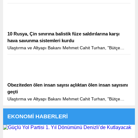
büyüklüğü ve teknik özelliklerinin yanı sıra ülkemizin
Bulgaristan sınırından İstanbul'a kadar ugüzergahıyla Halkalı-
Kapıkule Demiryolu Hattı Projesi coğrafi olarak Türkiye’nin
AB’ye bağlanmasını da simgelemektedir" dedi.
10 Rusya, Çin sınırına balistik füze saldırılarına karşı
hava savunma sistemleri kurdu
Ulaştırma ve Altyapı Bakanı Mehmet Cahit Turhan, "Bütçe
büyüklüğü ve teknik özelliklerinin yanı sıra ülkemizin
Bulgaristan sınırından İstanbul'a kadar ugüzergahıyla Halkalı-
Kapıkule Demiryolu Hattı Projesi coğrafi olarak Türkiye’nin
AB’ye bağlanmasını da simgelemektedir" dedi.
Obeziteden ölen insan sayısı açlıktan ölen insan sayısını
geçti
Ulaştırma ve Altyapı Bakanı Mehmet Cahit Turhan, "Bütçe
büyüklüğü ve teknik özelliklerinin yanı sıra ülkemizin
Bulgaristan sınırından İstanbul'a kadar ugüzergahıyla Halkalı-
EKONOMİ HABERLERİ
Kapıkule Demiryolu Hattı Projesi coğrafi olarak Türkiye’nin
AB’ye bağlanmasını da simgelemektedir" dedi.