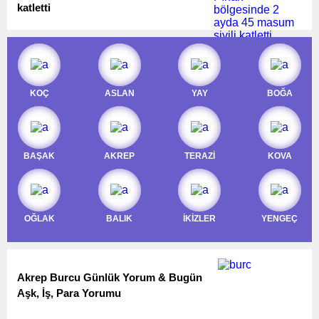
katletti
KOÇ
ASLAN
YAY
BOĞA
BAŞAK
AKREP
TERAZİ
KOVA
OĞLAK
BALIK
İKİZLER
YENGEÇ
Akrep Burcu Günlük Yorum & Bugün
Aşk, İş, Para Yorumu