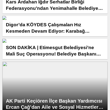
Kars Ardahan Iğdır Serhatlar Birliği
Federasyonu’ndan Yenimahalle Belediye
Başkanı Fethi Yaşar’a Ziyaret.
Digor’da KÖYDES Çalışmaları Hız
Kesmeden Devam Ediyor: Karabağ
Köyünde Parke Taşı Çalışması Yerinde
İncelendi
SON DAKİKA | Etimesgut Belediyesi’ne
Mali Suç Operasyonu! Belediye Başkanı
Erdal Beşikçioğlu Dahil 55 Şüpheli
Hakkında İşlem
AK Parti Keçiören İlçe Başkan Yardımcısı
Ercan Çağ’dan Aile ve Sosyal Hizmetler