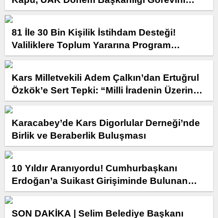
Devretti
81 İle 30 Bin Kişilik İstihdam Desteği!
Valiliklere Toplum Yararına Program
Kontenjanı Tahsis Edilecek
Kars Milletvekili Adem Çalkın’dan Ertuğrul
Özkök’e Sert Tepki: “Milli İradenin Üzerinde
Hiçbir Güç Yoktur”
Karacabey’de Kars Digorlular Derneği’nde
Birlik ve Beraberlik Buluşması
10 Yıldır Aranıyordu! Cumhurbaşkanı
Erdoğan’a Suikast Girişiminde Bulunan
FETÖ Firarisi Yakalandı
SON DAKİKA | Selim Belediye Başkanı