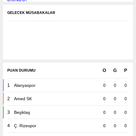
GELECEK MÜSABAKALAR
O
G
P
PUAN DURUMU
1
Alanyaspor
0
0
0
Karşılaşmalar Yükleniyor...
2
Amed SK
0
0
0
3
Beşiktaş
0
0
0
4
Ç. Rizespor
0
0
0