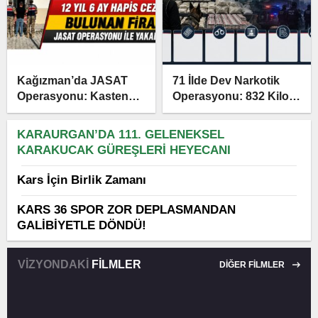
Kağızman’da JASAT
71 İlde Dev Narkotik
Operasyonu: Kasten
Operasyonu: 832 Kilo
Öldürme Suçundan
Uyuşturucu, 425 Bin
Aranan Firari Yakalandı
Hap Ele Geçirildi
KARAURGAN’DA 111. GELENEKSEL
KARAKUCAK GÜREŞLERİ HEYECANI
Kars İçin Birlik Zamanı
KARS 36 SPOR ZOR DEPLASMANDAN
GALİBİYETLE DÖNDÜ!
VİZYONDAKİ
FİLMLER
DİĞER FİLMLER