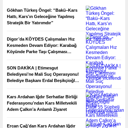
Gökhan Türkeş Öngel: “Bakü–Kars
Hattı, Kars’ın Geleceğine Yapılmış
Stratejik Bir Yatırımdır”
Digor’da KÖYDES Çalışmaları Hız
Kesmeden Devam Ediyor: Karabağ
Köyünde Parke Taşı Çalışması
Yerinde İncelendi
SON DAKİKA | Etimesgut
Belediyesi’ne Mali Suç Operasyonu!
Belediye Başkanı Erdal Beşikçioğlu
Dahil 55 Şüpheli Hakkında İşlem
Kars Ardahan Iğdır Serhatlar Birliği
Federasyonu’ndan Kars Milletvekili
Adem Çalkın’a Anlamlı Ziyaret
Ercan Çağ’dan Kars Ardahan Iğdır