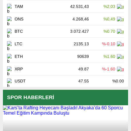
TAM
42.531,43
%2,03
ONS
4.268,46
%0,49
BTC
3.072.427
%0.70
LTC
2135.13
%-0.10
ETH
90639
%1.60
XRP
49.87
%-1.60
USDT
47.55
%0.00
SPOR HABERLERİ