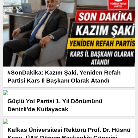
#SonDakika: Kazım Şaki, Yeniden Refah
Partisi Kars İl Başkanı Olarak Atandı
Güçlü Yol Partisi 1. Yıl Dönümünü
Denizli’de Kutlayacak
Kafkas Üniversitesi Rektörü Prof. Dr. Hüsnü
Kapu, ÜAK Dönem Başkanlığı Görevini