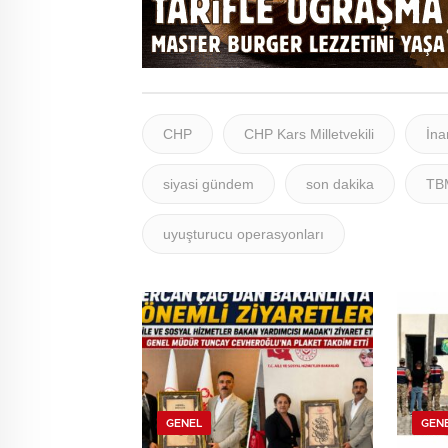
CHP
CHP Kars Milletvekili
İna
siyasi gündem
son dakika
TB
uyuşturucu operasyonları
GENEL
GEN