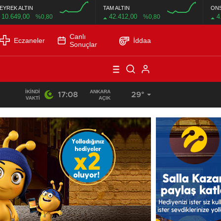
EYREK ALTIN
TAM ALTIN
ON
10.649,00
42.412,00
4
%0,80
%0,80
Canlı
Eczaneler
İddaa
Sonuçlar
İKINDI
ANKARA
17:08
29°
11:14
/
VAKTI
AÇIK