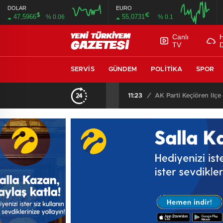
DOLAR
EURO
$
€
47,5966
55,0731
% 0.06
% 0.1
Canlı
TV
SERVIS
GÜNDEM
POLITIKA
SPOR
11:23
/