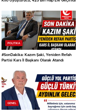
Kilo Uyuşturucu, 425 Bin Hap Ele Geçirildi
POLITIKA
#SonDakika: Kazım Şaki, Yeniden Refah
Partisi Kars İl Başkanı Olarak Atandı
GENEL