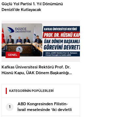
Güçlü Yol Partisi 1. Yıl Dönümünü
Denizli’de Kutlayacak
GENEL
Kafkas Üniversitesi Rektörü Prof. Dr.
Hüsnü Kapu, ÜAK Dönem Başkanlığı
Görevini Devretti
KATEGORİNİN POPÜLERLERİ
ABD Kongresinden Filistin-
1
İsrail meselesinde ‘iki devletli
çözüme’ destek