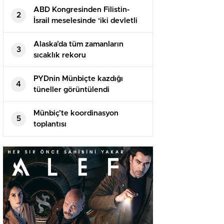
ABD Kongresinden Filistin-
2
İsrail meselesinde ‘iki devletli
çözüme’ destek tasarısı
Alaska’da tüm zamanların
3
sıcaklık rekoru
PYDnin Münbiçte kazdığı
4
tüneller görüntülendi​
Münbiç’te koordinasyon
5
toplantısı