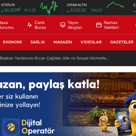
STERLİN
GRAM ALTIN
Ç
£
64,2679
6.510,52
% 0.25
%0,22
Hava
Canlı
Yayın
Namaz
Durumu
Borsa
Akışları
Vakitleri
EKONOMI
SAĞLIK
MAGAZIN
VIDEOLAR
GAZETELER
AK Parti Keçiören İlçe Başkan Yardımcısı Ercan Çağ’dan Aile ve Sosyal Hizmetler Bakanlığı’na Önemli Ziyaret