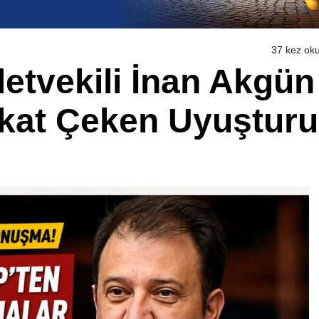
37 kez ok
etvekili İnan Akgün
kat Çeken Uyuştur