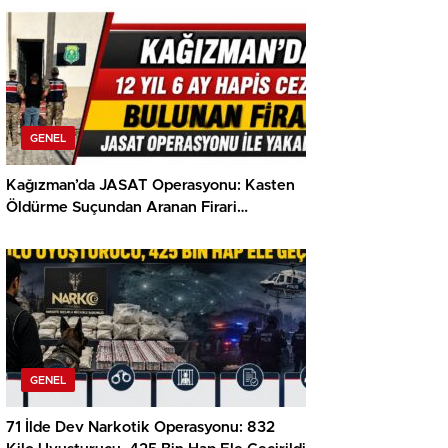
GENEL
Kağızman’da JASAT Operasyonu: Kasten
Öldürme Suçundan Aranan Firari
Yakalandı
GENEL
71 İlde Dev Narkotik Operasyonu: 832