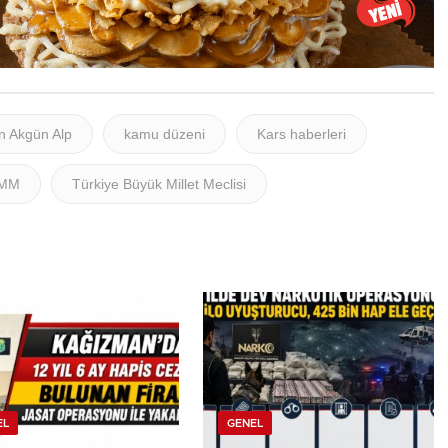
n Akgün Alp
kamu düzeni
Kars haberleri
MM
Türkiye Büyük Millet Meclisi
EL
GENEL